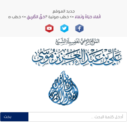
جديد الموقع
الْمَاءُ حَيَاةٌ وَنَمَاءٌ
=> خطب صوتية ?
حَقُّ الطَّرِيقِ
=> خطب صوتية ?
الر
بحث