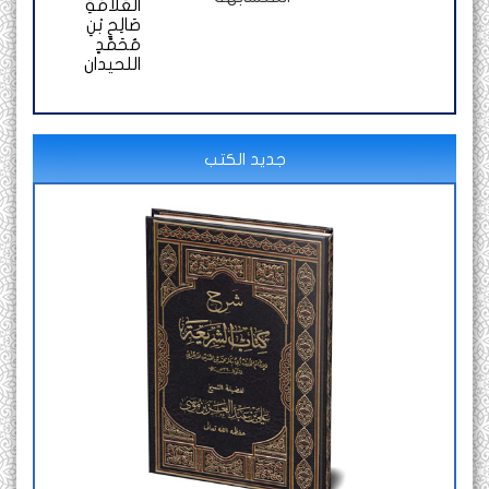
الْعَلَّامَةِ
صَالِحِ بْنِ
مُحَمَّدٍ
اللحيدان
جديد الكتب