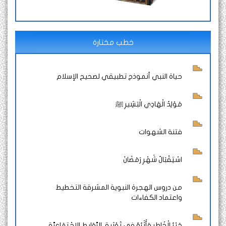
خطب مختارة
حياة النبي أنموذج تطبيقي لصحيح الإسلام
مَوْلِدُ الْهَادِي الْبَشِيرِ ﷺ
فتنة الشهوات
اسْتِقْبَالُ شَهْرِ رَمَضَانَ
من دروس الهجرة النبوية المشرقة التخطيط
واعتماد الكفاءات
جَبْرُ الْخَاطِرِ وَأَثَرُهُ فِي تَوْثِيقِ الرَّوَابِطِ الِاجْتِمَاعِيَّةِ