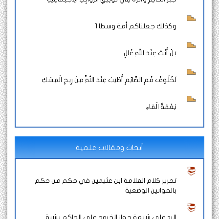
وكذلك جعلناكم أمة وسطا 1
بَلْ أَنْتَ عِنْدَ اللهِ غَالٍ
لَخُلُوفُ فَمِ الصَّائِمِ أَطْيَبُ عِنْدَ اللَّهِ مِنْ رِيحِ الْمِسْكِ
نِعْمَةُ الْمَاءِ
أبحاث ومقالات علمية
تحرير كلام العلامة ابن عثيمين في حكم من حكم
بالقوانين الوضعية
الرد على شبهة جواز الخروج على الحاكم بشبة