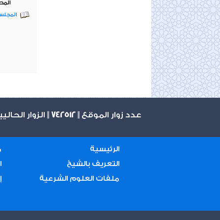
المح
المجلس 
عدد زوار الموقع ||
742512
|| الزوار الحالي
الرئيسية
م
التعريف بالشيخ
ا
ملفات العلوم الشرعية
إ