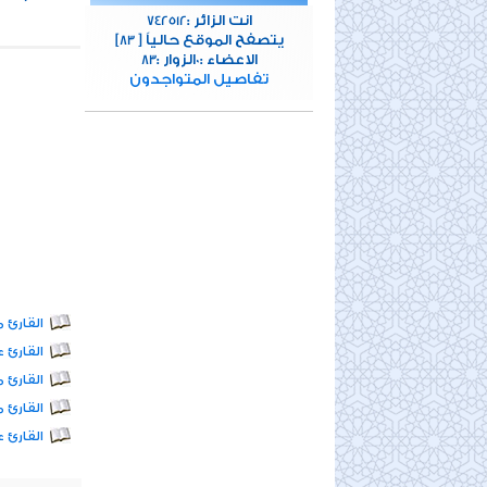
انت الزائر :
742512
[يتصفح الموقع حالياً [
83
الاعضاء :
الزوار :
83
0
تفاصيل المتواجدون
القارئ مح
القارئ عب
القارئ محم
القارئ مح
القارئ عب