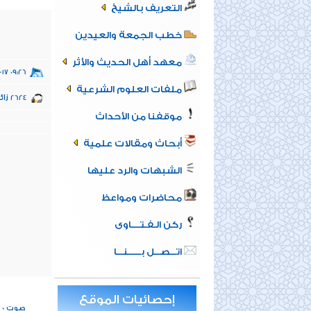
التعريف بالشيخ
خطب الجمعة والعيدين
معهد أهل الحديث والأثر
-17 09:26
ملفات العلوم الشرعية
زائ
2624
موقفنا من الأحداث
أبحاث ومقالات علمية
الشبهات والرد عليها
محاضرات ومواعظ
ركن الـفـتــــاوى
اتـــصـــل بــــــنـــا
إحصائيات الموقع
0
صوت