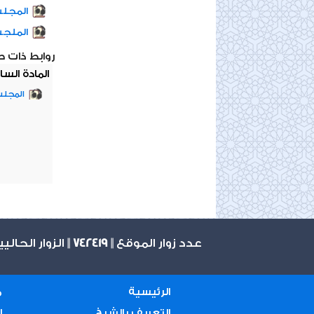
المجل
الملج
روابط ذات 
المادة السا
المجلس
عدد زوار الموقع ||
742419
|| الزوار الحالي
الرئيسية
م
التعريف بالشيخ
ا