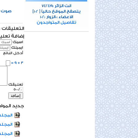
انت الزائر :
742419
0
صوت
[يتصفح الموقع حالياً [
102
الاعضاء :
الزوار :
102
0
تفاصيل المتواجدون
التعليقات : 0 تعلي
إضافة تعلي
اسمك
ايميلك
أدخل الناتج
3 + 9 =
تعليقك
/500
إضافة
جديد المواد
المجلس
المجلس
المجلس