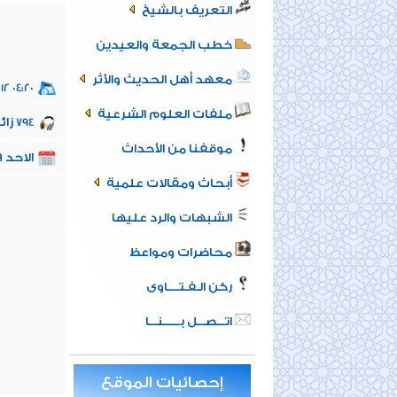
التعريف بالشيخ
خطب الجمعة والعيدين
معهد أهل الحديث والأثر
12 04:20
ملفات العلوم الشرعية
زائ
794
موقفنا من الأحداث
الاحد 9 من رمضان 1446هـ الموافق 9-3-2025م
أبحاث ومقالات علمية
الشبهات والرد عليها
محاضرات ومواعظ
ركن الـفـتــــاوى
اتـــصـــل بــــــنـــا
إحصائيات الموقع