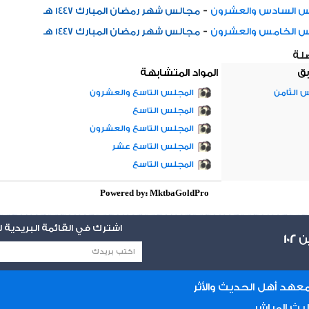
-
س السادس والعشرون
مجالس شهر رمضان المبارك 1447 هـ
-
س الخامس والعشرون
مجالس شهر رمضان المبارك 1447 هـ
صلة
بق
المواد المتشابهة
 الثامن
المجلس التاسع والعشرون
المجلس التاسع
المجلس التاسع والعشرون
المجلس التاسع عشر
المجلس التاسع
Powered by: MktbaGoldPro
اشترك في القائمة البريدية
ين
102
عهد أهل الحديث والأثر
لبث المباشر