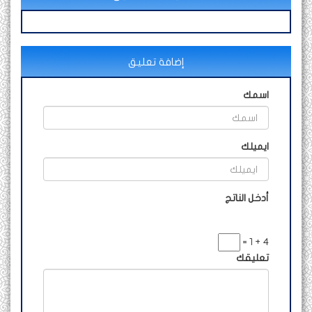
إضافة تعليق
اسمك
ايميلك
أدخل الناتج
4 + 1 =
تعليقك