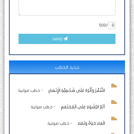
/500
إضافة
جديد الخطب
التَّنَمُّرُ وَأَثَرُهُ عَلَى شَخْصِيَّةِ الْإِنْسَانِ
-
خطب صوتية
آثَارُ الرِّشْوَةِ عَلَى الْمُجْتَمَعِ
-
خطب صوتية
الْمَاءُ حَيَاةٌ وَنَمَاءٌ
-
خطب صوتية