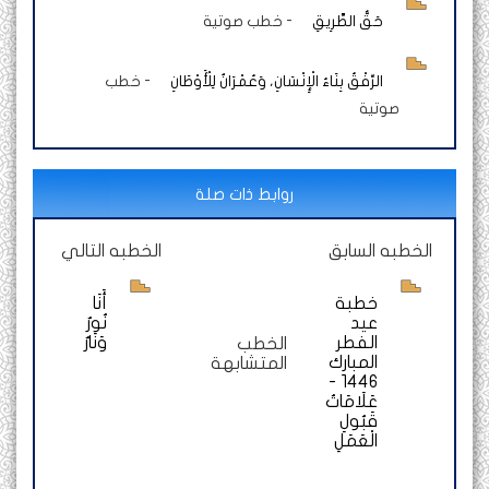
حَقُّ الطَّرِيقِ
-
خطب صوتية
الرِّفْقُ بِنَاءُ الْإِنْسَانِ، وَعُمْرَانٌ لِلْأَوْطَانِ
-
خطب
صوتية
روابط ذات صلة
الخطبه السابق
الخطبه التالي
خطبة
أَنَا
عيد
نُورٌ
الفطر
وَنَارٌ
الخطب
المبارك
المتشابهة
1446 -
عَلَامَاتُ
قَبُولِ
الْعَمَلِ