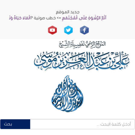
جديد الموقع
آثَارُ الرِّشْوَةِ عَلَى الْمُجْتَمَعِ
=> خطب صوتية ?
الْمَاءُ حَيَاةٌ وَنَمَاءٌ
=> خط
بحث