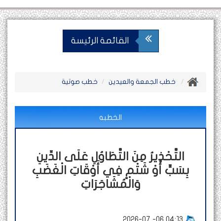
القائمة الرئيسة
خطب الجمعة والعيدين
خطب صوتية
الخطبه
التَّحْذِيرُ مِنَ التَّطَاوُلِ عَلَى الدِّينِ
بِسَبٍّ أَوْ شَتْمٍ فِي أَوْقَاتِ الْغَضَبِ
وَالْمُشَاجَرَاتِ
2026-07 -06 04:13