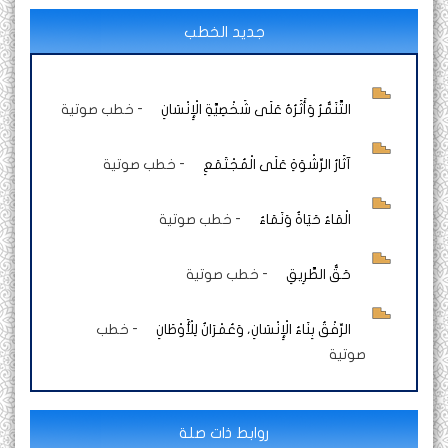
جديد الخطب
التَّنَمُّرُ وَأَثَرُهُ عَلَى شَخْصِيَّةِ الْإِنْسَانِ
-
خطب صوتية
آثَارُ الرِّشْوَةِ عَلَى الْمُجْتَمَعِ
-
خطب صوتية
الْمَاءُ حَيَاةٌ وَنَمَاءٌ
-
خطب صوتية
حَقُّ الطَّرِيقِ
-
خطب صوتية
الرِّفْقُ بِنَاءُ الْإِنْسَانِ، وَعُمْرَانٌ لِلْأَوْطَانِ
-
خطب
صوتية
روابط ذات صلة