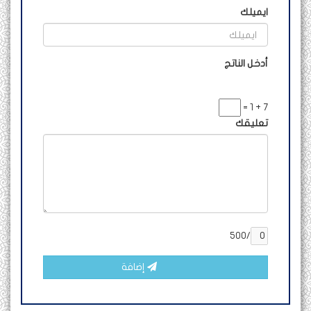
ايميلك
أدخل الناتج
7 + 1 =
تعليقك
/500
إضافة