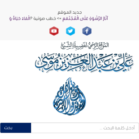
جديد الموقع
آثَارُ الرِّشْوَةِ عَلَى الْمُجْتَمَعِ
=> خطب صوتية ?
الْمَاءُ حَيَاةٌ وَنَمَاءٌ
=> خ
بحث