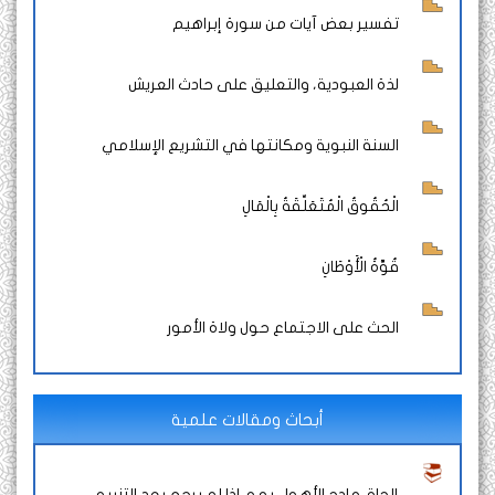
تفسير بعض آيات من سورة إبراهيم
لذة العبودية، والتعليق على حادث العريش
السنة النبوية ومكانتها في التشريع الإسلامي
الْحُقُوقُ الْمُتَعَلِّقَةُ بِالْمَالِ
قُوَّةُ الْأَوْطَانِ
الحث على الاجتماع حول ولاة الأمور
أبحاث ومقالات علمية
إلحاق مادح الأهواء بهم إذا لم يرجع بعد التنبيه