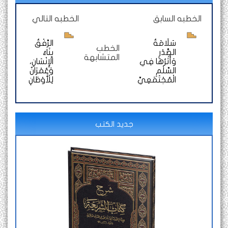
الخطبه السابق
الخطبه التالي
سَلَامَةُ
الرِّفْقُ
الخطب
الصَّدْرِ
بِنَاءُ
المتشابهة
وَأَثَرُهَا فِي
الْإِنْسَانِ،
السِّلْمِ
وَعُمْرَانٌ
الْمُجْتَمَعِيِّ
لِلْأَوْطَانِ
جديد الكتب