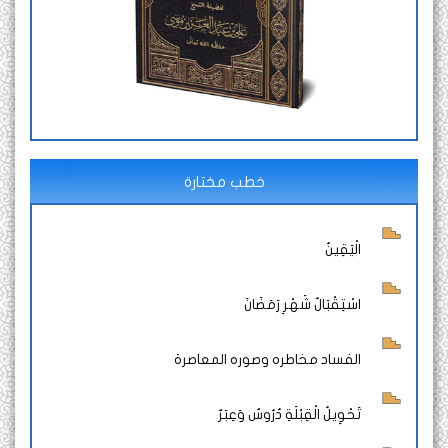
خطب مختارة
الْيَقِينُ
اسْتِقْبَالُ شَهْرِ رَمَضَانَ
الفساد مخاطره وصوره المعاصرة
تَحْوِيلُ الْقِبْلَةِ دُرُوسٌ وَعِبَرٌ