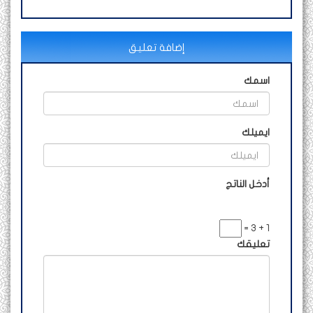
إضافة تعليق
اسمك
ايميلك
أدخل الناتج
1 + 3 =
تعليقك