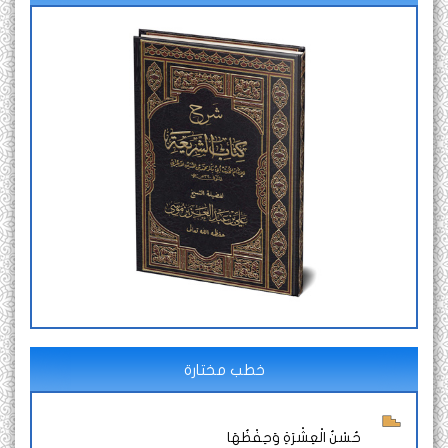
خطب مختارة
حُسْنُ الْعِشْرَةِ وَحِفْظُهَا