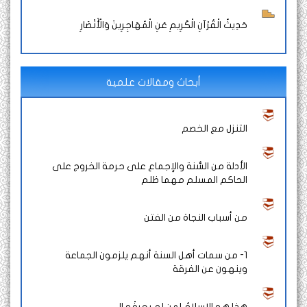
حَدِيثُ الْقُرْآنِ الْكَرِيمِ عَنِ الْمُهَاجِرِينَ وَالْأَنْصَارِ
أبحاث ومقالات علمية
التنزل مع الخصم
الأدلة من السُّنة والإجماع على حرمة الخروج على
الحاكم المسلم مهما ظلم
من أسباب النجاة من الفتن
1- من سمات أهل السنة أنهم يلزمون الجماعة
وينهون عن الفرقة
هذا هو الإسلامُ لمن لم يعرفْه !!