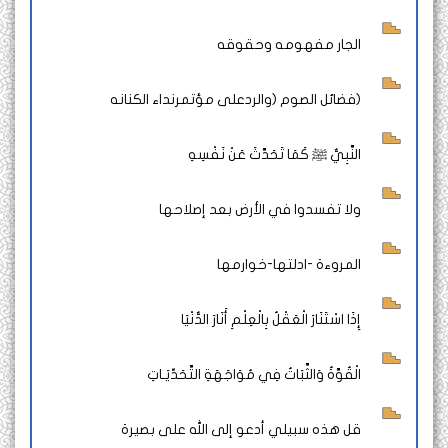
الجار مفهومه وحقوقه
(فضائل الصوم (والردعلى مؤتمرنداء الكنانه
النَّبِيُّ ﷺ كَمَا تَحَدَّثَ عَنْ نَفْسِهِ
ولا تفسدوا في الأرض بعد إصلاحها
المروءة -ادلتها-خوارمها
إِذَا اسْتَنَارَ الْعَقْلُ بِالْعِلْمِ أَنَارَ الدُّنْيَا
الْقُوَّةُ وَالثَّبَاتُ فِي مُوَاجَهَةِ التَّحَدِّيَـاتِ
قل هذه سبيلي أدعو إلى الله على بصيرة