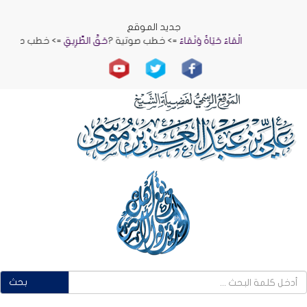
جديد الموقع
الْمَاءُ حَيَاةٌ وَنَمَاءٌ
=> خطب صوتية ?
حَقُّ الطَّرِيقِ
=> خطب صوتية ?
الر
بحث