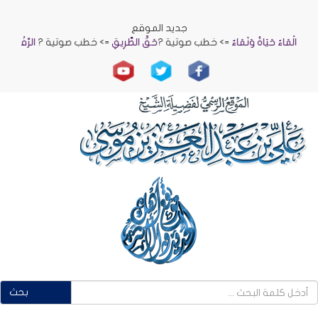
جديد الموقع
الْمَاءُ حَيَاةٌ وَنَمَاءٌ
=> خطب صوتية ?
حَقُّ الطَّرِيقِ
=> خطب صوتية ?
الرِّفْقُ بِنَاءُ الْإِ
بحث