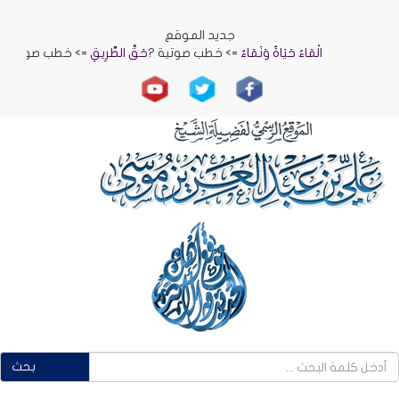
جديد الموقع
الْمَاءُ حَيَاةٌ وَنَمَاءٌ
=> خطب صوتية ?
حَقُّ الطَّرِيقِ
=> خطب صوتية ?
الرِّ
بحث