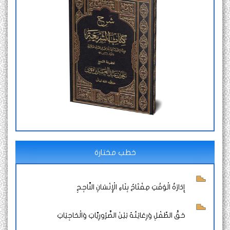
خطب مختارة
إِدَارَةُ الْوَقْتِ مِفْتَاحُ بِنَاءِ الْإِنْسَانِ النَّاجِحِ
حَقُّ الطِّفْلِ وَرِعَايَتُهُ بَيْنَ الضَّرُورِيَّاتِ وَالْحَاجِيَاتِ