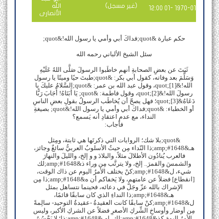
(غير مسجل)
الله
1970-01 -01 12:00
الأنصارى
حكم عبارة &quot;فداكَ أبي وأمي يا رسول الله!&quot;
سئل الشيخ الألباني رحمه الله
ثَبَتَ عن بعضِ الصحابةِ أنهم خاطَبوا الرسولَ صَلَّى اللهُ عَلَيْهِ
وَسَلَّمَ بعد وفاته، كقول أبي بكر: &quot;طبتَ حيًا وميتًا يا رسول
الله!&quot;[1]، وقول عبد الله بن عمر: &quot;السَّلامُ عليكَ يا
رسولَ الله!&quot;[2]، وقول فاطمة: &quot; يَا أَبَتَاهُ! أَجَابَ رَبًّا
دَعَاهُ&quot;[3]؛ فهل يصحّ أن يُخاطَب الرسولُ بقولِ بعضِ الناسِ
أو الخطباء: &quot;فداكَ أبي وأمي يا رسول الله!&quot; بصيغةِ
النداء، مع عدمِ اعتقادِ أنه يَسمع؟
فأجاب:
&quot;بلا شك؛ الروايات التي ذكرتَها هي ثابتة، ومِثل
هـ&amp;#1648;ذا النّداء مِن حيثُ الأسلوبُ العربيُّ سائغٌ وجائز،
فالعرب يُنادُون الأطلالَ مثلاً، والبلادَ و و إلخ، والليلَ والنهارَ
والشمسَ والقمرَ.. إلخ، ولا يترتَّب مِن وراء ذ&amp;#1648;لك
شيء، ل&amp;#1648;كنْ يختلف الأمرُ اليوم عن ذاك الوقت،
[انقطاع] فضلاً عن عامتهم، ولا يَخفاكم أن ه&amp;#1648;ذا مِن
الإشراك بالله عزّ وجَلّ في دعائه، فحينما نتساهل بمثل
هـ&amp;#1648;ذا النداءِ الذي كان سابقًا قائمًا،
ل&amp;#1648;كنْ سابقًا كانت العقيدةُ -عقيدةُ التوحيد- سالِمةً
مِن أوضار وأوساخِ الشِّركِ الأصغرِ فضلاً عن الشركِ الأكبر، وليس
الأمرُ اليومَ كذ&amp;#1648;لك، لِهـ&amp;#1648;ذا؛ لا يَحْسُنُ