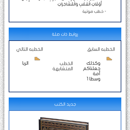
أَوْقَاتِ الْغَضَبِ وَالْمُشَاجَرَاتِ
-
خطب صوتية
روابط ذات صلة
الخطبه السابق
الخطبه التالي
وكذلك
الربا
الخطب
جعلناكم
المتشابهة
أمة
وسطا 1
جديد الكتب