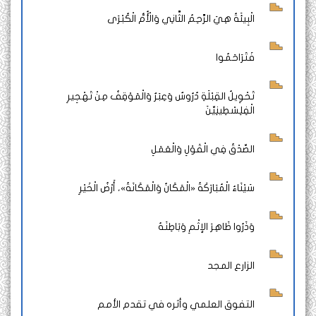
الْبِيئَةُ هِيَ الرَّحِمُ الثَّانِي وَالْأُمُّ الْكُبْرَى
فَتَرَاحَمُوا
تَحْوِيلُ القِبْلَةِ دُرُوسٌ وَعِبَرٌ وَالْمَوْقِفُ مِنْ تَهْجِيرِ
الْفِلِسْطِينِيِّنَ
الصِّدْقُ فِي الْقَوْلِ وَالْعَمَلِ
سَيْنَاءُ الْمُبَارَكَةُ «الْمَكَانُ وَالْمَكَانَةُ»، أَرْضُ الْخَيْرِ
وَذَرُوا ظَاهِرَ الإثْمِ وَبَاطِنَهُ
الزارع المجد
التفوق العلمي وأثره في تقدم الأمم