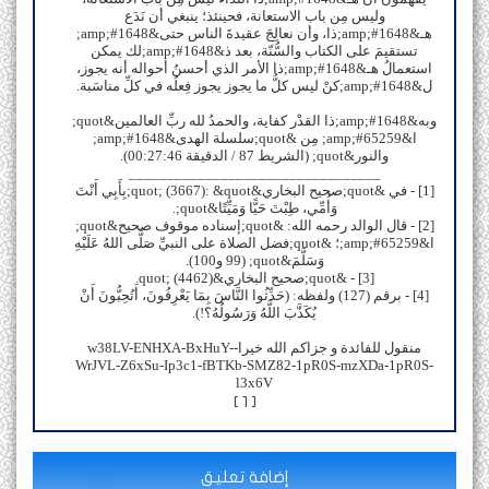
وليس مِن باب الاستعانة، فحينئذ؛ ينبغي أن نَدَع
هـ&amp;#1648;ذا، وأن نعالِجَ عقيدةَ الناس حتى&amp;#1648;
تستقيمَ على الكتاب والسُّنّة، بعد ذ&amp;#1648;لك يمكن
استعمالُ هـ&amp;#1648;ذا الأمر الذي أحسنُ أحواله أنه يجوز،
ل&amp;#1648;كنْ ليس كلُّ ما يجوز يجوز فِعلُه في كلِّ مناسَبة.
وبه&amp;#1648;ذا القدْر كفاية، والحمدُ لله ربِّ العالمين&quot;
ا&amp;#65259; مِن &quot;سلسلة الهدى&amp;#1648;
والنور&quot; (الشريط 87 / الدقيقة 00:27:46).
_________________________________
[1] - في &quot;صحيح البخاري&quot; (3667): &quot;بِأَبِي أَنْتَ
وَأُمِّي، طِبْتَ حَيًّا وَمَيِّتًا&quot;.
[2] - قال الوالد رحمه الله: &quot;إسناده موقوف صحيح&quot;
ا&amp;#65259;؛ &quot;فضل الصلاة على النبيِّ صَلَّى اللهُ عَلَيْهِ
وَسَلَّمَ&quot; (99 و100).
[3] - &quot;صحيح البخاري&quot; (4462).
[4] - برقم (127) ولفظه: (حَدِّثُوا النَّاسَ بِمَا يَعْرِفُونَ، أَتُحِبُّونَ أَنْ
يُكَذَّبَ اللَّهُ وَرَسُولُهُ؟!).
منقول للفائدة و جزاكم الله خيرا-w38LV-ENHXA-BxHuY-
WrJVL-Z6xSu-Ip3c1-fBTKb-SMZ82-1pR0S-mzXDa-1pR0S-
l3x6V
]
1
[
إضافة تعليق