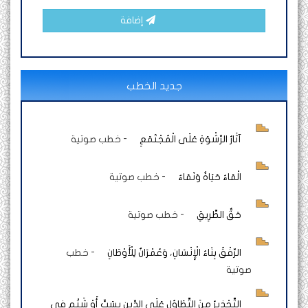
إضافة
جديد الخطب
آثَارُ الرِّشْوَةِ عَلَى الْمُجْتَمَعِ
-
خطب صوتية
الْمَاءُ حَيَاةٌ وَنَمَاءٌ
-
خطب صوتية
حَقُّ الطَّرِيقِ
-
خطب صوتية
الرِّفْقُ بِنَاءُ الْإِنْسَانِ، وَعُمْرَانٌ لِلْأَوْطَانِ
-
خطب
صوتية
التَّحْذِيرُ مِنَ التَّطَاوُلِ عَلَى الدِّينِ بِسَبٍّ أَوْ شَتْمٍ فِي