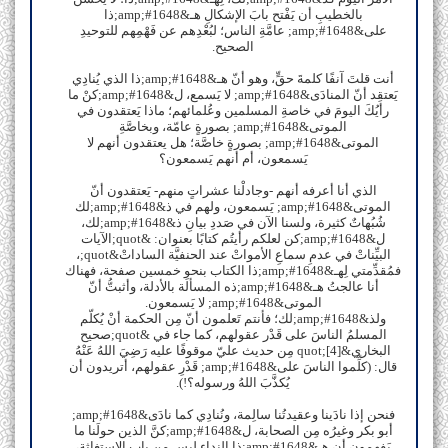
بالخطيبِ أن يَفْتح بابَ الإشكالِ هـ&amp;#1648;ذا
على&amp;#1648; عامَّةِ الناس؛ لبُعْدِهم عن فَهْمِهم للتوحيدِ
الصحيح.
أنت قلتَ آنفًا كلمةَ حقٍّ، وهو أنّ هـ&amp;#1648;ذا الذي يُنادِي
يَعتقِد أنّ المنادَى&amp;#1648; لا يَسمع، ل&amp;#1648;كنْ ما
رأيُكَ اليومَ في خاصةِ المسلمين وعُلمائهم؛ ماذا يَعتقدون في
الموتى&amp;#1648; بصورةٍ عامّة، وبخاصَّةِ
الموتى&amp;#1648; بصورةٍ خاصَّة؛ هل يعتقدون أنهم لا
يَسمعون، أم أنهم يَسمعون؟
الذي أنا أعرفه أنهم -وجادلْنا عشراتٍ منهم- يَعتقدون أنّ
الموتى&amp;#1648; يَسمعون، ولهم في ذ&amp;#1648;لك
شُبُهاتٌ كثيرة، ولسنا الآن في صَددِ بيانِ ذ&amp;#1648;لك،
ل&amp;#1648;كن لعلكم رأيتُم كتابًا بعنوان: &quot;الآيات
البيِّناتْ في عدمِ سماعِ الأمواتْ عند الحنفيَّة الساداتْ&quot;،
فمُقدِّمتي لِهـ&amp;#1648;ذا الكتاب بنحوِ خمسين صفحة، فهناك
أنا عالجتُ هـ&amp;#1648;ذه المسألة بالأدلة، وأثبتُّ أنّ
الموتى&amp;#1648; لا يَسمعون.
ولذ&amp;#1648;لك؛ فأنتم تَعلمون أنّ مِن الحكمة أنْ يُكلّم
المسلمُ الناسَ على قَدْر عقولهم، كما جاء في &quot;صحيح
البخاري&quot;[4] مِن حديث عليّ موقوفًا عليه رَضِيَ اللهُ عَنْهُ
قال: (كلِّموا الناسَ على&amp;#1648; قَدْرِ عقولهم، أتريدون أن
يُكذَّبَ اللهُ ورسوله؟!).
فنحن إذا نادَينا وعقيدتُنا سالِمة، ونُنادِي كما نادَى&amp;#1648;
أبو بكر وغيرُه مِن الصحابة، ل&amp;#1648;كنَّ الذين حولَنا ما
يَفهمون أن هـ&amp;#1648;ذا النداء ليس مِن باب الاستغاثة،