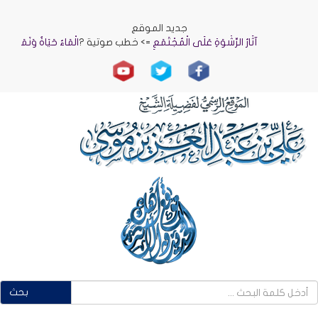
جديد الموقع
آثَارُ الرِّشْوَةِ عَلَى الْمُجْتَمَعِ
=> خطب صوتية ?
الْمَاءُ حَيَاةٌ وَنَمَاءٌ
=> خطب
بحث