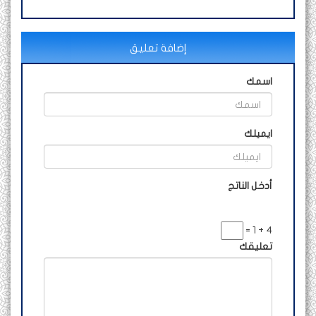
إضافة تعليق
اسمك
ايميلك
أدخل الناتج
4 + 1 =
تعليقك