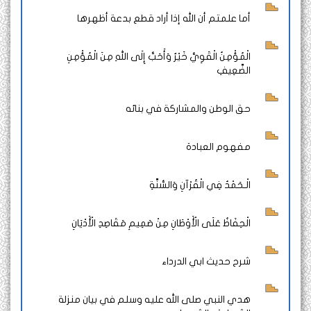
أما علمتم أن الله إذا أراد قطع بدعة أظهرها
الْمُؤْمِنُ الْقَوِيُّ خَيْرٌ وَأَحَبُّ إِلَى اللهِ مِنَ الْمُؤْمِنِ
الضَّعِيفِ
حق الوطن والمشاركة في بنائه
مفهوم العبادة
الْـحَمْدُ فِي الْقُرْآنِ وَالسُّنَّةِ
الْحِفَاظُ عَلَى الْأَوْطَانِ مِنْ صَمِيمِ مَقَاصِدِ الْأَدْيَانِ
شرح حديث ابي الدرداء
هدي النبي صلى الله عليه وسلم في بيان منزلة