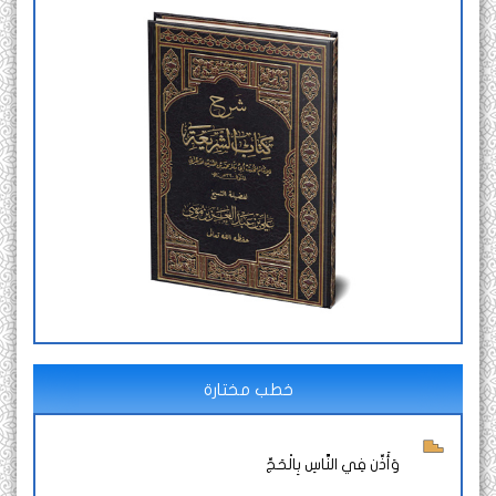
خطب مختارة
وَأَذِّن فِي النَّاسِ بِالْحَجِّ