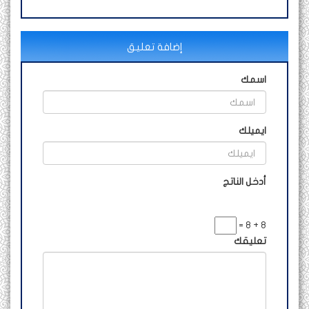
إضافة تعليق
اسمك
ايميلك
أدخل الناتج
8 + 8 =
تعليقك