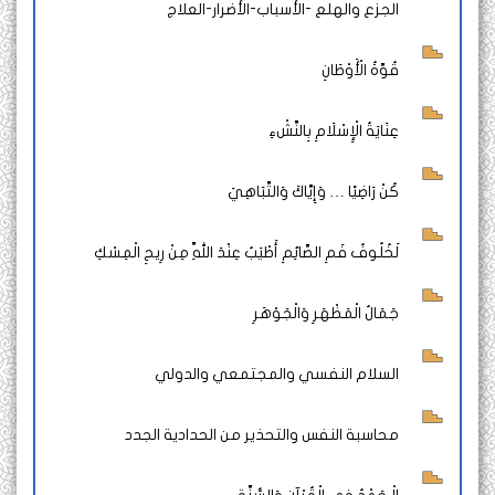
الجزع والهلع -الأسباب-الأضرار-العلاج
قُوَّةُ الْأَوْطَانِ
عِنَايَةُ الْإِسْلَامِ بِالنَّشْءِ
كُنْ رَاضِيًا … وَإِيَّاكَ وَالتَّبَاهِيَ
لَخُلُوفُ فَمِ الصَّائِمِ أَطْيَبُ عِنْدَ اللَّهِ مِنْ رِيحِ الْمِسْكِ
جَمَالُ الْمَظْهَرِ وَالْجَوْهَرِ
السلام النفسي والمجتمعي والدولي
محاسبة النفس والتحذير من الحدادية الجدد