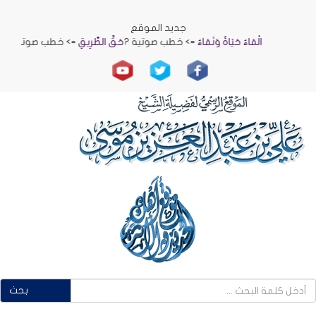
جديد الموقع
الْمَاءُ حَيَاةٌ وَنَمَاءٌ
=> خطب صوتية ?
حَقُّ الطَّرِيقِ
=> خطب صوتية ?
الرِّفْق
بحث