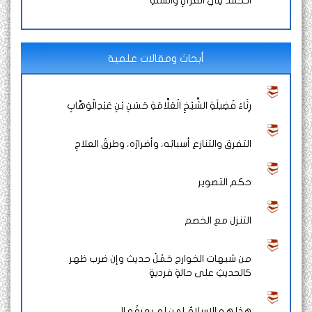
الْـحَمْدُ فِي الْقُرْآنِ وَالسُّنَّةِ
أبحاث ومقالات علمية
رِثَاءُ فَضِيلَةِ الشَّيْخِ الْعَلَّامَةِ حَسَنِ بْنِ عَبْدِالْوَهَّابِ
التفرق والتنازع أسبابُه، وأضرارُه، وطرقُ العلاجِ
حكم التصوير
التنزل مع الخصم
من شبهات الخوارج حَمْلُ حديث وإن ضرب ظهر
كالحديثِ على حالةٍ فرديةٍ
هذا هو الإسلامُ لمن لم يعرفْه !!