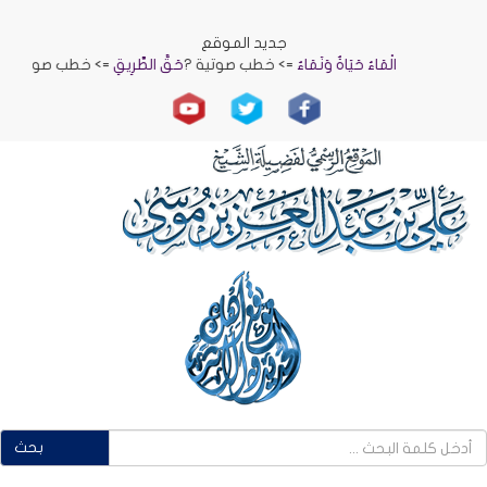
جديد الموقع
الْمَاءُ حَيَاةٌ وَنَمَاءٌ
=> خطب صوتية ?
حَقُّ الطَّرِيقِ
=> خطب صوتية ?
الرِّفْ
بحث