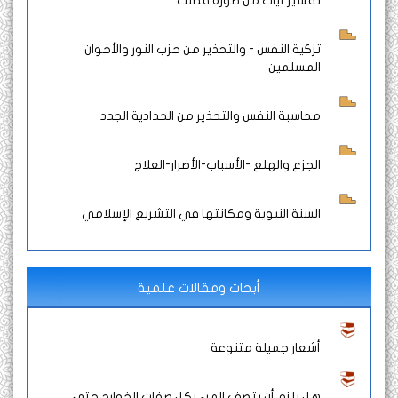
تفسير آيات من صورة فصلت
تزكية النفس - والتحذير من حزب النور والأخوان
المسلمين
محاسبة النفس والتحذير من الحدادية الجدد
الجزع والهلع -الأسباب-الأضرار-العلاج
السنة النبوية ومكانتها في التشريع الإسلامي
أبحاث ومقالات علمية
أشعار جميلة متنوعة
هل يلزم أن يتصف المرء بكل صفات الخوارج حتى