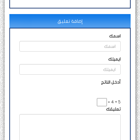
إضافة تعليق
اسمك
ايميلك
أدخل الناتج
5 + 4 =
تعليقك