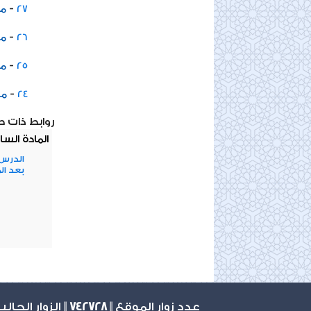
-
27
مخ
-
26
مخ
-
25
مخ
-
24
مخ
روابط ذات 
المادة السا
الدرس 
بعد ال
عدد زوار الموقع ||
742728
|| الزوار الحال