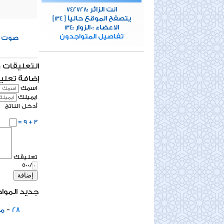
انت الزائر :
742728
[يتصفح الموقع حالياً [
134
الاعضاء :
الزوار :
134
0
تفاصيل المتواجدون
0
صوت
التعليقات : 0 تعلي
إضافة تعلي
اسمك
ايميلك
أدخل الناتج
3 + 9 =
تعليقك
/500
إضافة
جديد المواد
-
28
مخ