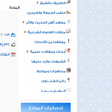
التعريف بالشيخ
المادة
خطب الجمعة والعيدين
معهد أهل الحديث والأثر
ملفات العلوم الشرعية
22 06:19
موقفنا من الأحداث
زائ
1334
أبحاث ومقالات علمية
الثلاثاء 18 محرم 1444
الشبهات والرد عليها
محاضرات ومواعظ
ركن الـفـتــــاوى
اتـــصـــل بــــــنـــا
إحصائيات الموقع