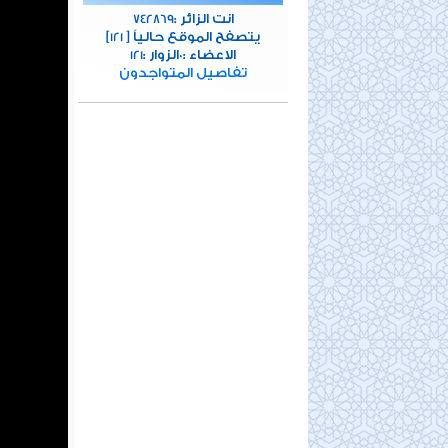
انت الزائر :
742869
[يتصفح الموقع حالياً [
121
الاعضاء :
الزوار :
121
0
تفاصيل المتواجدون