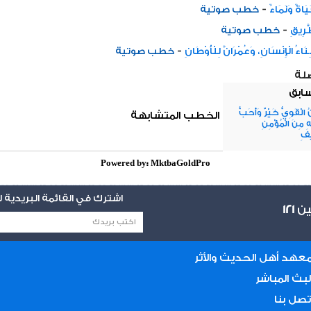
-
يَاةٌ وَنَمَاءٌ
خطب صوتية
-
ّرِيقِ
خطب صوتية
-
ِنَاءُ الْإِنْسَانِ، وَعُمْرَانٌ لِلْأَوْطَانِ
خطب صوتية
صلة
سابق
ُ الْقَوِيُّ خَيْرٌ وَأَحَبُّ
الخطب المتشابهة
ِ مِنَ الْمُؤْمِنِ
يفِ
Powered by: MktbaGoldPro
اشترك في القائمة البريدية
يين
121
عهد أهل الحديث والأثر
لبث المباشر
تصل بنا