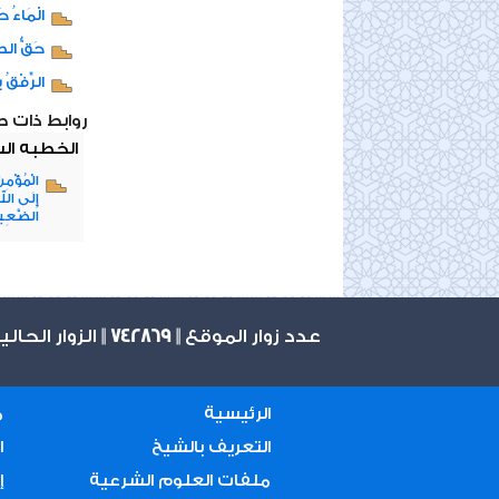
الْمَاءُ حَ
حَقُّ الطَ
الرِّفْقُ ب
روابط ذات 
الخطبه ال
الْمُؤْمِن
إِلَى الله
الضَّعِ
عدد زوار الموقع ||
742869
|| الزوار الحال
الرئيسية
م
التعريف بالشيخ
ا
ملفات العلوم الشرعية
إ