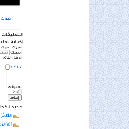
0
صوت
التعليقات : 0 تعلي
إضافة تعلي
اسمك
ايميلك
أدخل الناتج
7 + 3 =
تعليقك
/500
إضافة
جديد الخط
التَّنَمُّر
آثَارُ الر