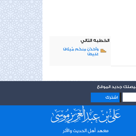
الخطبه التالي
وَأَخَذْنَ مِنكُم مِّيثَاقًا
غَلِيظًا
 ليصلك جديد الموقع