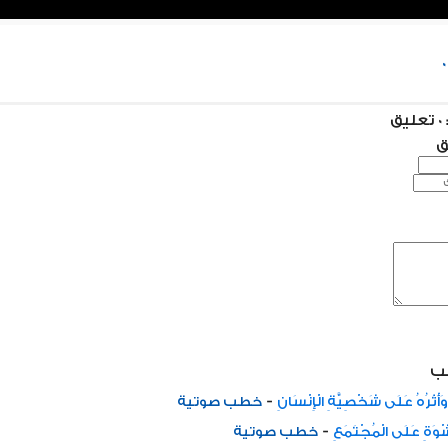
ق
ق
ب
-
ُ وَأَثَرُهُ عَلَى شَخْصِيَّةِ الْإِنْسَانِ
خطب صوتية
-
ِّشْوَةِ عَلَى الْمُجْتَمَعِ
خطب صوتية