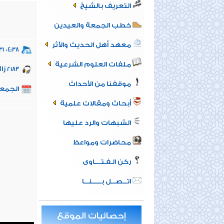
التعريف بالشيخ
خطب الجمعة والعيدين
معهد أهل الحديث والأثر
31 04:38
ملفات العلوم الشرعية
زائ
2183
موقفنا من الأحداث
الجمعة 25 من صفر 1446هـ الموافق
أبحاث ومقالات علمية
الشبهات والرد عليها
محاضرات ومواعظ
ركن الـفـتــــاوى
اتـــصـــل بــــــنـــا
إحصائيات الموقع