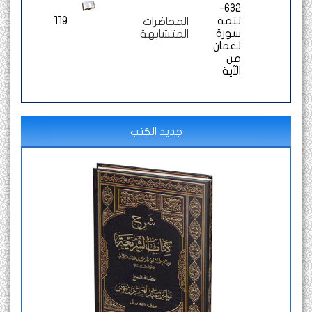
632-
تتمة
119
المحاضرات
سورة
المتشابهة
لقمان
من
الآية
جديد الكتب