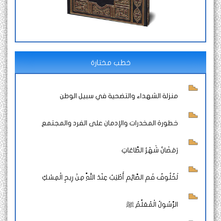
خطب مختارة
منزلة الشهداء والتضحية في سبيل الوطن
خطورة المخدرات والإدمان على الفرد والمجتمع
رَمَضَانُ شَهْرُ الطَّاعَاتِ
لَخُلُوفُ فَمِ الصَّائِمِ أَطْيَبُ عِنْدَ اللَّهِ مِنْ رِيحِ الْمِسْكِ
الرَّسُولُ الْمُعَلِّمُ ﷺ