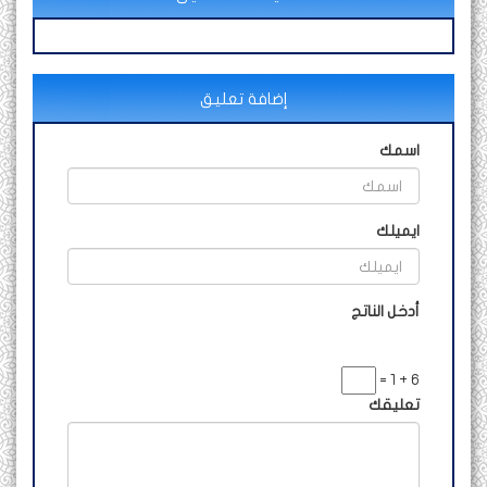
إضافة تعليق
اسمك
ايميلك
أدخل الناتج
6 + 1 =
تعليقك