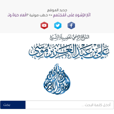
جديد الموقع
آثَارُ الرِّشْوَةِ عَلَى الْمُجْتَمَعِ
=> خطب صوتية ?
الْمَاءُ حَيَاةٌ وَنَمَاءٌ
=> خط
بحث