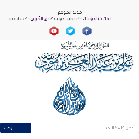
جديد الموقع
الْمَاءُ حَيَاةٌ وَنَمَاءٌ
=> خطب صوتية ?
حَقُّ الطَّرِيقِ
=> خطب صوتية ?
الرّ
بحث