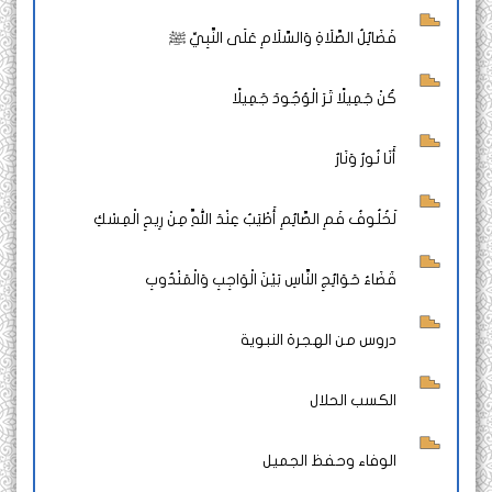
فَضَائِلُ الصَّلَاةِ وَالسَّلَامِ عَلَى النَّبِيِّ ﷺ
كُنْ جَمِيلًا تَرَ الْوُجُودَ جَمِيلًا
أَنَا نُورٌ وَنَارٌ
لَخُلُوفُ فَمِ الصَّائِمِ أَطْيَبُ عِنْدَ اللَّهِ مِنْ رِيحِ الْمِسْكِ
قَضَاءُ حَوَائِجِ النَّاسِ بَيْنَ الْوَاجِبِ وَالْمَنْدُوبِ
دروس من الهجرة النبوية
الكسب الحلال
الوفاء وحفظ الجميل