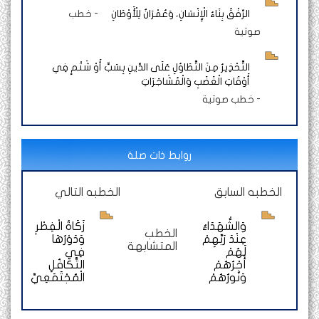
الرِّفْقُ بِنَاءُ الْإِنْسَانِ، وَعُمْرَانٌ لِلْأَوْطَانِ
-
خطب
صوتية
التَّحْذِيرُ مِنَ التَّطَاوُلِ عَلَى الدِّينِ بِسَبٍّ أَوْ شَتْمٍ فِي
أَوْقَاتِ الْغَضَبِ وَالْمُشَاجَرَاتِ
-
خطب صوتية
روابط ذات صلة
الخطبه السابق
الخطبه التالي
وَالشُّهَدَاءُ
زَكَاةُ الْفِطْرِ
الخطب
عِنْدَ رَبِّهِمْ
وَدَوْرُهَا
المتشابهة
لَهُمْ
فِي
أَجْرُهُمْ
التَّكَافُلِ
وَنُورُهُمْ
الْمُجْتَمَعِيِّ