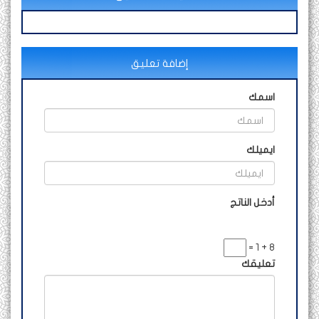
إضافة تعليق
اسمك
ايميلك
أدخل الناتج
8 + 1 =
تعليقك