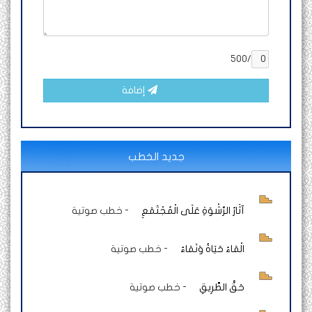
/500
إضافة
جديد الخطب
آثَارُ الرِّشْوَةِ عَلَى الْمُجْتَمَعِ
-
خطب صوتية
الْمَاءُ حَيَاةٌ وَنَمَاءٌ
-
خطب صوتية
حَقُّ الطَّرِيقِ
-
خطب صوتية