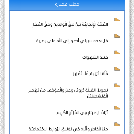
خطب مختارة
الصِّحَّةُ الْإِنْجَابِيَّةُ بَيْنَ حَقِّ الْوَالِدَيْنِ وَحَقِّ الطِّفْلِ
قل هذه سبيلي أدعو إلى الله على بصيرة
فتنة الشهوات
فَأَمَّا الْيَتِيمَ فَلَا تَقْهَرْ
تَحْوِيلُ القِبْلَةِ دُرُوسٌ وَعِبَرٌ وَالْمَوْقِفُ مِنْ تَهْجِيرِ
الْفِلِسْطِينِيِّنَ
آيَاتُ الِاعْتِبَارِ فِي الْقُرْآنِ الْكَرِيم
جَبْرُ الْخَاطِرِ وَأَثَرُهُ فِي تَوْثِيقِ الرَّوَابِطِ الِاجْتِمَاعِيَّةِ