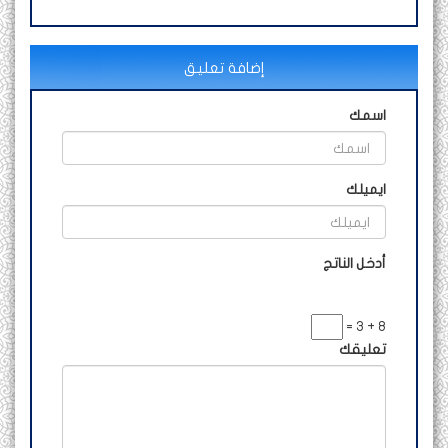
إضافة تعليق
اسمك
ايميلك
أدخل الناتج
8 + 3 =
تعليقك