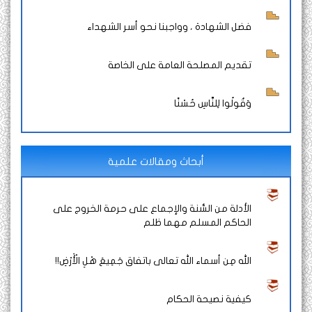
فضل الشهادة ، وواجبنا نحو أسر الشهداء
تقديم المصلحة العامة على الخاصة
وَقُولُوا لِلنَّاسِ حُسْنًا
أبحاث ومقالات علمية
الأدلة من السُّنة والإجماع على حرمة الخروج على
الحاكم المسلم مهما ظلم
الله مِن أسماء الله تعالى باتفاق جَمِيعَ هْلِ الْأَرْضِ!!
كيفية نصيحة الحكام