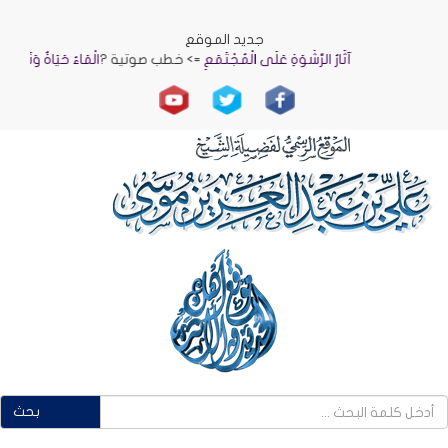
جديد الموقع
آثَارُ الرِّشْوَةِ عَلَى الْمُجْتَمَعِ
=> خطب صوتية ?
الْمَاءُ حَيَاةٌ وَنَمَاءٌ
=> خ
بحث