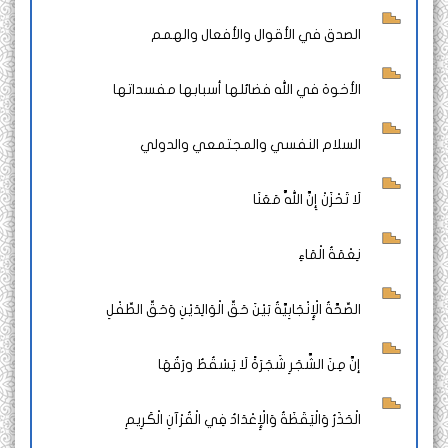
الصدق في الأقوال والأفعال والهمم
الأخوة في الله فضائلها أسبابها مفسداتها
السلام النفسي والمجتمعي والدولي
لَا تَحْزَنْ إِنَّ اللَّهَ مَعَنَا
نِعْمَةُ الْمَاءِ
الصِّحَّةُ الْإِنْجَابِيَّةُ بَيْنَ حَقِّ الْوَالِدَيْنِ وَحَقِّ الطِّفْلِ
إنَّ مِنَ الشَّجَرِ شَجَرَةً لَا يَسْقُطُ ورَقُهَا
الْحَذَرُ وَالْيَقَظَةُ وَالْإِعْدَادُ فِي الْقُرْآنِ الْكَرِيمِ