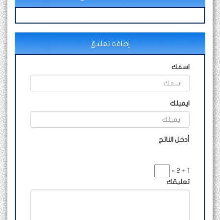
إضافة تعليق
اسمك
ايميلك
أدخل الناتج
1 + 2 =
تعليقك