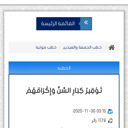
القائمة الرئيسة
خطب الجمعة والعيدين
خطب صوتية
الخطبه
تَوْقِيرُ كِبَارِ السِّنِّ وَإِكْرَامُهُمْ
2025-11 -30 03:15
1178
زائر