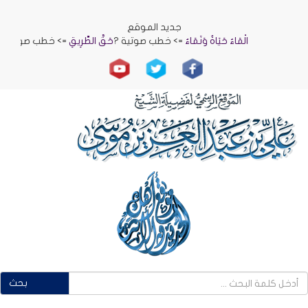
جديد الموقع
الْمَاءُ حَيَاةٌ وَنَمَاءٌ
=> خطب صوتية ?
حَقُّ الطَّرِيقِ
=> خطب صوتية ?
الرِّ
بحث