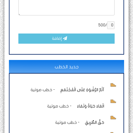
/500
إضافة
جديد الخطب
آثَارُ الرِّشْوَةِ عَلَى الْمُجْتَمَعِ
-
خطب صوتية
الْمَاءُ حَيَاةٌ وَنَمَاءٌ
-
خطب صوتية
حَقُّ الطَّرِيقِ
-
خطب صوتية