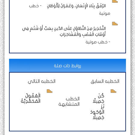
الرِّفْقُ بِنَاءُ الْإِنْسَانِ، وَعُمْرَانٌ لِلْأَوْطَانِ
-
خطب
صوتية
التَّحْذِيرُ مِنَ التَّطَاوُلِ عَلَى الدِّينِ بِسَبٍّ أَوْ شَتْمٍ فِي
أَوْقَاتِ الْغَضَبِ وَالْمُشَاجَرَاتِ
-
خطب صوتية
روابط ذات صلة
الخطبه السابق
الخطبه التالي
كُنْ
الْعُقُولُ
الخطب
جَمِيلًا
الْمُحَمَّدِيَّةُ
المتشابهة
تَرَ
الْوُجُودَ
جَمِيلًا