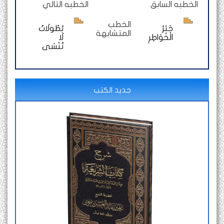
الخطبه السابق
الخطبه التالي
الخطب
جَبْرُ
بُطُولَاتٌ
المتشابهة
الْخَوَاطِرِ
لَا
تُنْسَى
جديد الكتب