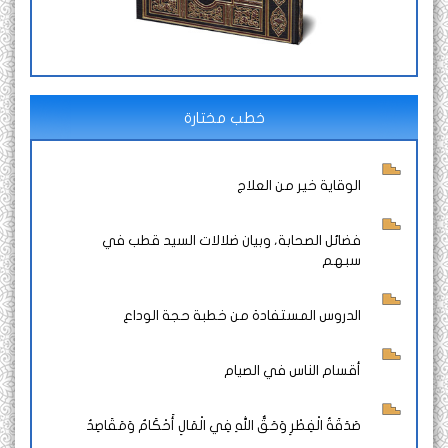
خطب مختارة
الوقاية خير من العلاج
فضائل الصحابة، وبيان ضلالات السيد قطب في
سبهم
الدروس المستفادة من خطبة حجة الوداع
أقسام الناس في الصيام
صَدَقَةُ الْفِطْرِ وَحَقُّ اللهِ فِي الْمَالِ أَحْكَامٌ وَمَقَاصِدُ