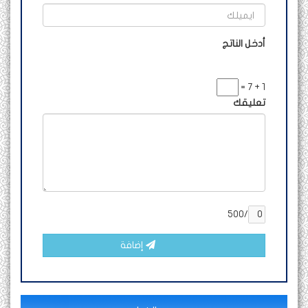
أدخل الناتج
1 + 7 =
تعليقك
/500
إضافة