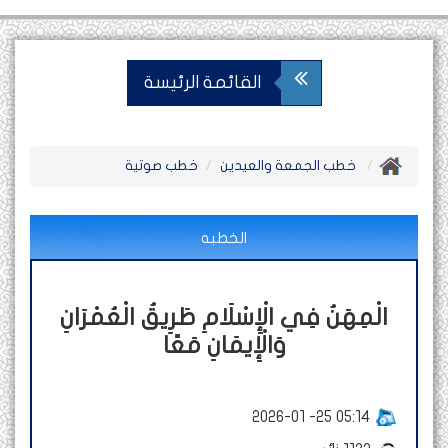
القائمة الرئيسة
خطب الجمعة والعيدين
خطب صوتية
الخطبه
الْمِهَنُ فِي الْإِسْلَامِ طَرِيقُ الْعُمْرَانِ
وَالْإِيمَانِ مَعًا
2026-01 -25 05:14