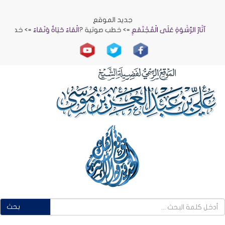
جديد الموقع
آثَارُ الرِّشْوَةِ عَلَى الْمُجْتَمَعِ
=> خطب صوتية ?
الْمَاءُ حَيَاةٌ وَنَمَاءٌ
=> خطب صوتية
بحث