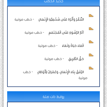
جديد الخطب
التَّنَمُّرُ وَأَثَرُهُ عَلَى شَخْصِيَّةِ الْإِنْسَانِ
-
خطب صوتية
آثَارُ الرِّشْوَةِ عَلَى الْمُجْتَمَعِ
-
خطب صوتية
الْمَاءُ حَيَاةٌ وَنَمَاءٌ
-
خطب صوتية
حَقُّ الطَّرِيقِ
-
خطب صوتية
الرِّفْقُ بِنَاءُ الْإِنْسَانِ، وَعُمْرَانٌ لِلْأَوْطَانِ
-
خطب
صوتية
روابط ذات صلة