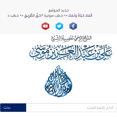
جديد الموقع
الْمَاءُ حَيَاةٌ وَنَمَاءٌ
=> خطب صوتية ?
حَقُّ الطَّرِيقِ
=> خطب صوتية ?
الرّ
بحث