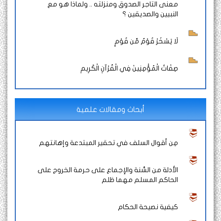
معنى التاجر الصدوق ومنزلته .. ولماذا هو مع
النبيين والصديقين ؟
لَا يَسْخَرْ قَوْمٌ مِّن قَوْمٍ
صِفَاتُ الْمُؤْمِنِينَ فِي الْقُرْآنِ الْكَرِيمِ
أبحاث ومقالات علمية
مِن أقوال السلف في تحقير المبتدعة وإهانتهم
الأدلة من السُّنة والإجماع على حرمة الخروج على
الحاكم المسلم مهما ظلم
كيفية نصيحة الحكام