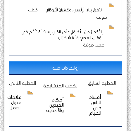
الرِّفْقُ بِنَاءُ الْإِنْسَانِ، وَعُمْرَانٌ لِلْأَوْطَانِ
-
خطب
صوتية
التَّحْذِيرُ مِنَ التَّطَاوُلِ عَلَى الدِّينِ بِسَبٍّ أَوْ شَتْمٍ فِي
أَوْقَاتِ الْغَضَبِ وَالْمُشَاجَرَاتِ
-
خطب صوتية
روابط ذات صلة
الخطبه السابق
الخطبه التالي
الخطب المتشابهة
أقسام
علامات
أحكام
الناس
قبول
العيدين
في
العمل
والأضحية
الصيام