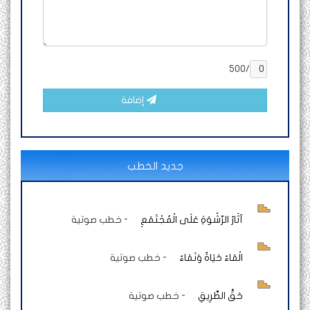
/500
إضافة
جديد الخطب
آثَارُ الرِّشْوَةِ عَلَى الْمُجْتَمَعِ
-
خطب صوتية
الْمَاءُ حَيَاةٌ وَنَمَاءٌ
-
خطب صوتية
حَقُّ الطَّرِيقِ
-
خطب صوتية