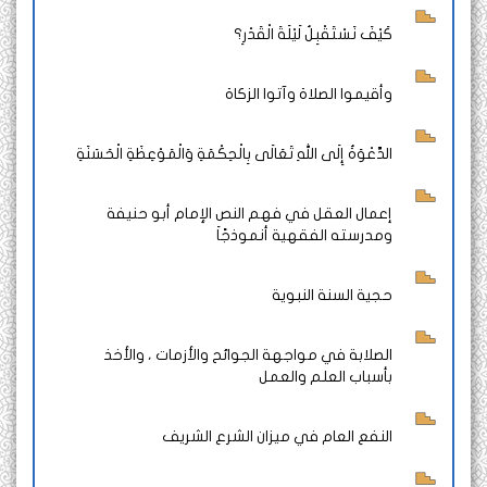
كَيْفَ نَسْتَقْبِلُ لَيْلَةَ الْقَدْرِ؟
وأقيموا الصلاة وآتوا الزكاة
الدَّعْوَةُ إِلَى اللهِ تَعَالَى بِالْحِكْمَةِ وَالْمَوْعِظَةِ الْحَسَنَةِ
إعمال العقل في فهم النص الإمام أبو حنيفة
ومدرسته الفقهية أنموذجًاَ
حجية السنة النبوية
الصلابة في مواجهة الجوائح والأزمات ، والأخذ
بأسباب العلم والعمل
النفع العام في ميزان الشرع الشريف