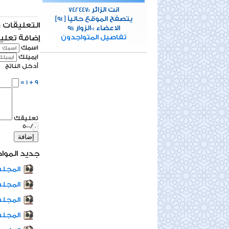
انت الزائر :
742447
[يتصفح الموقع حالياً [
91
التعليقات : 0 تعلي
الاعضاء :
الزوار :
91
0
تفاصيل المتواجدون
إضافة تعلي
اسمك
ايميلك
أدخل الناتج
9 + 1 =
تعليقك
/500
إضافة
جديد المواد
المجلس
المجلس
المجلس
المجل