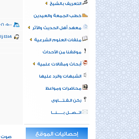
التعريف بالشيخ
خطب الجمعة والعيدين
16 05:00
معهد أهل الحديث والأثر
زا
4458
ملفات العلوم الشرعية
موقفنا من الأحداث
أبحاث ومقالات علمية
الشبهات والرد عليها
محاضرات ومواعظ
ركن الـفـتــــاوى
اتـــصـــل بــــــنـــا
إحصائيات الموقع
1
صوت