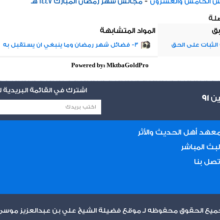
-
س الخامس والعشرون
مجالس شهر رمضان المبارك 1447 هـ
صلة
بق
المواد المتشابهة
الثبات على الحق
3- فضائل شهر رمضان وما ينبغي ان يستقبل به
Powered by: MktbaGoldPro
اشترك في القائمة البريدية
يين
91
عهد أهل الحديث والأثر
لبث المباشر
تصل بنا
ميع الحقوق محفوظه لـ موقع فضيلة الشيخ علي بن عبدالعزيز موسى