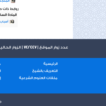
الملج
روابط ذات 
المادة السا
أسباب 
عدد زوار الموقع ||
742447
|| الزوار الحال
الرئيسية
م
التعريف بالشيخ
ا
ملفات العلوم الشرعية
إ
ج