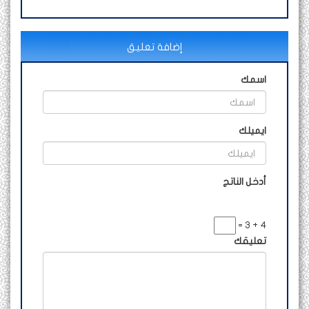
إضافة تعليق
اسمك
ايميلك
أدخل الناتج
4 + 3 =
تعليقك