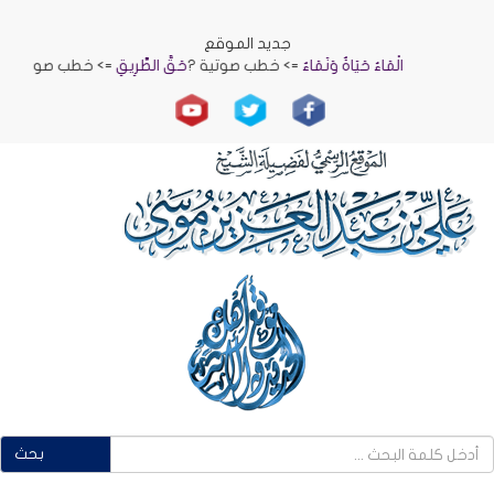
جديد الموقع
الْمَاءُ حَيَاةٌ وَنَمَاءٌ
=> خطب صوتية ?
حَقُّ الطَّرِيقِ
=> خطب صوتية ?
الرِّفْقُ بِنَا
بحث