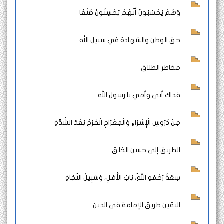
وَهُمْ يَحْسَبُونَ أَنَّهُمْ يُحْسِنُونَ صُنْعًا
حق الوطن والشهادة في سبيل الله
مخاطر الطلاق
فداك أبي وأمي يا رسول الله
مِنْ دُرُوسِ الْإِسْرَاءِ وَالْمِعْرَاجِ الْفَرَجُ بَعْدَ الشِّدَّةِ
الطريق إلى حسن الخلق
سِعَةُ رَحْمَةِ اللَّهِ، بَابُ الأَمَلِ، وَسَبِيلُ النَّجَاةِ
اليقين طريق الإمامة في الدين