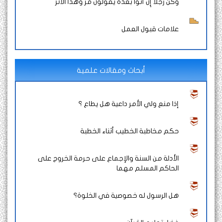
وَكُنْ رَجُلًا إِنْ أَتَوْا بَعْدَهُ يَقُولُونَ مَرَّ وَهَذَا الْأَثَرُ
علامات قبول العمل
أبحاث ومقالات علمية
إذا منع ولي الأمر داعية هل يطاع ؟
حكم مخاطبة الخطيب أثناء الخطبة
الأدلة من السنة والإجماع على حرمة الخروج على
الحاكم المسلم مهما
هل الرسول له خصوصية في الخلوة؟