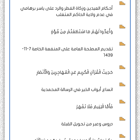
أحكام العيدين وزكاة الفطر والرد على ياسر برهامي
في عدم ولاية الحاكم المتغلب
وَأَعِدُّوا لَهُمْ مَا اسْتَطَعْتُمْ مِنْ قُوَّةٍ
تقديم المصلحة العامة على المنفعة الخاصة 7-11-
1439
حَدِيثُ الْقُرْآنِ الْكَرِيمِ عَنِ الْمُهَاجِرِينَ وَالْأَنْصَارِ
اتساع أبواب الخير في الرسالة المحمدية
فَأَمَّا الْيَتِيمَ فَلَا تَقْهَرْ
دروس وعبر من تحويل القبلة