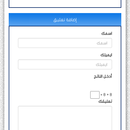
إضافة تعليق
اسمك
ايميلك
أدخل الناتج
8 + 8 =
تعليقك