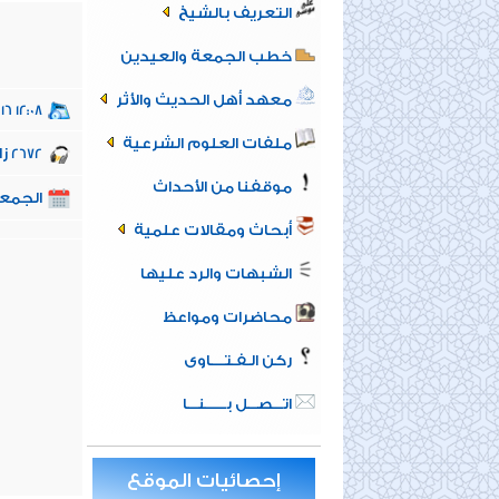
التعريف بالشيخ
خطب الجمعة والعيدين
معهد أهل الحديث والأثر
16 12:08
ملفات العلوم الشرعية
زا
2672
موقفنا من الأحداث
الجمعة 14 من رمضان 1443هـ الموافق 15
أبحاث ومقالات علمية
الشبهات والرد عليها
محاضرات ومواعظ
ركن الـفـتــــاوى
اتـــصـــل بــــــنـــا
إحصائيات الموقع