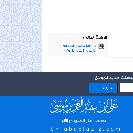
المادة التالي
15 - استكمال أحكام
الزكاة (زكاة الزروع)
 ليصلك جديد الموقع