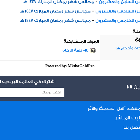
-
 السابع والعشرون
مجالس شهر رمضان المبارك 1447 هـ
-
س السادس والعشرون
مجالس شهر رمضان المبارك 1447 هـ
-
س الخامس والعشرون
مجالس شهر رمضان المبارك 1447 هـ
صلة
بق
المواد المتشابهة
14- تتمة الزكاة
Powered by: MktbaGoldPro
اشترك في القائمة البريدية
يين
108
عهد أهل الحديث والأثر
لبث المباشر
تصل بنا