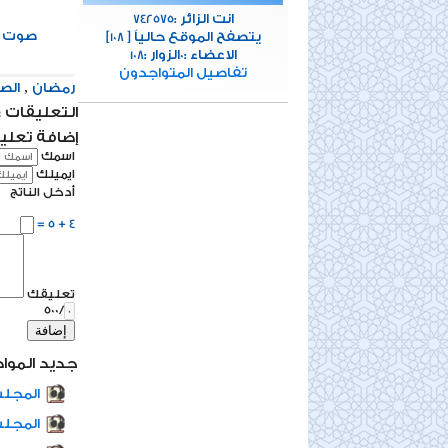
انت الزائر :
742575
0
صوت
[يتصفح الموقع حالياً [
108
الاعضاء :
الزوار :
108
0
تفاصيل المتواجدون
,
رمضان
الص
التعليقات : 0 تعلي
إضافة تعلي
اسمك
ايميلك
أدخل الناتج
4 + 5 =
تعليقك
/500
إضافة
جديد المواد
المجلس
المجلس