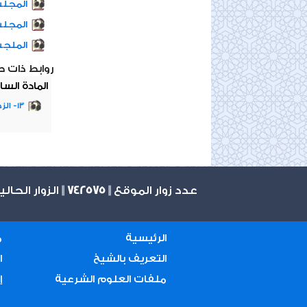
المجلس
المجل
الملج
روابط ذات 
المادة السا
13- الزكاة وأحكامها
عدد زوار الموقع ||
742575
|| الزوار الحال
الرئيسية
م
التعريف بالشيخ
ا
ملفات العلوم الشرعية
إ