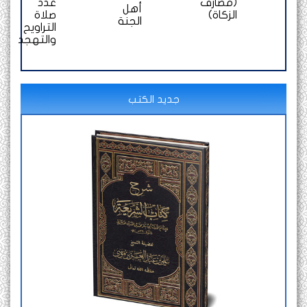
(مصارف
عدد
أهل
الزكاة)
صلاة
الجنة
التراويح
والتهجد
جديد الكتب