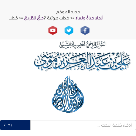
جديد الموقع
الْمَاءُ حَيَاةٌ وَنَمَاءٌ
=> خطب صوتية ?
حَقُّ الطَّرِيقِ
=> خطب صوتية ?
بحث