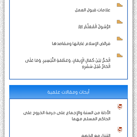
علامات قبول العمل
الرَّسُولُ الْمُعَلِّمُ ﷺ
فرائض الإسلام غاياتها ومقاصدها
الْحَجُّ بَيْنَ كَمَالِ الْإِيمَانِ، وَعَظَمَةِ التَّيْسِيرِ، وَمَا عَلَى
الْحَاجِّ قَبْلَ سَفَرِهِ
أبحاث ومقالات علمية
الأدلة من السنة والإجماع على حرمة الخروج على
الحاكم المسلم مهما
التنزل مع الخصم