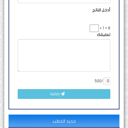
أدخل الناتج
8 + 1 =
تعليقك
/500
إضافة
جديد الخطب