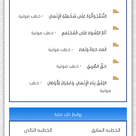
التَّنَمُّرُ وَأَثَرُهُ عَلَى شَخْصِيَّةِ الْإِنْسَانِ
-
خطب صوتية
آثَارُ الرِّشْوَةِ عَلَى الْمُجْتَمَعِ
-
خطب صوتية
الْمَاءُ حَيَاةٌ وَنَمَاءٌ
-
خطب صوتية
حَقُّ الطَّرِيقِ
-
خطب صوتية
الرِّفْقُ بِنَاءُ الْإِنْسَانِ، وَعُمْرَانٌ لِلْأَوْطَانِ
-
خطب
صوتية
روابط ذات صلة
الخطبه السابق
الخطبه التالي