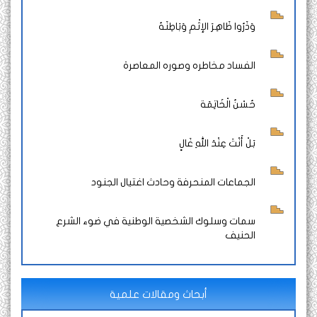
وَذَرُوا ظَاهِرَ الإثْمِ وَبَاطِنَهُ
الفساد مخاطره وصوره المعاصرة
حُسْنُ الْخَاتِمَة
بَلْ أَنْتَ عِنْدَ اللهِ غَالٍ
الجماعات المنحرفة وحادث اغتيال الجنود
سمات وسلوك الشخصية الوطنية في ضوء الشرع
الحنيف
أبحاث ومقالات علمية