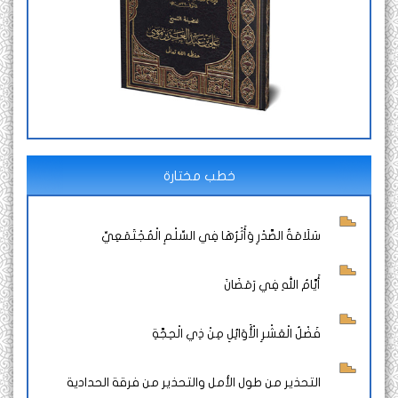
خطب مختارة
سَلَامَةُ الصَّدْرِ وَأَثَرُهَا فِي السِّلْمِ الْمُجْتَمَعِيِّ
أَيَّامُ اللهِ فِي رَمَضَانَ
فَضْلُ الْعَشْرِ الْأَوَائِلِ مِنْ ذِي الْحِجَّةِ
التحذير من طول الأمل والتحذير من فرقة الحدادية