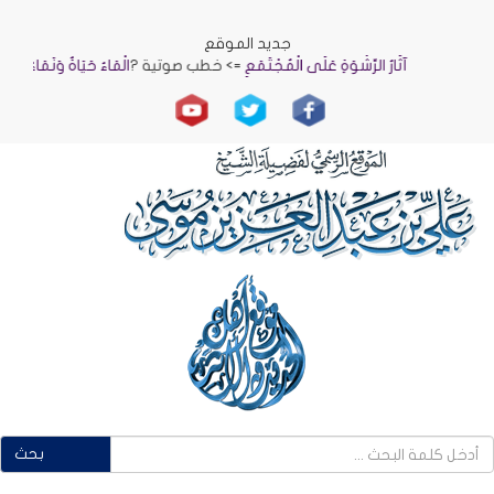
جديد الموقع
آثَارُ الرِّشْوَةِ عَلَى الْمُجْتَمَعِ
=> خطب صوتية ?
الْمَاءُ حَيَاةٌ وَنَمَاءٌ
=> خطب 
بحث