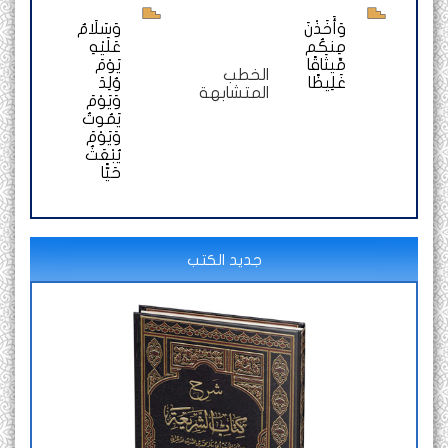
وَأَخَذْنَ
وَسَلَامٌ
مِنكُم
عَلَيْهِ
مِّيثَاقًا
يَوْمَ
الخطب
غَلِيظًا
وُلِدَ
المتشابهة
وَيَوْمَ
يَمُوتُ
وَيَوْمَ
يُبْعَثُ
حَيًّا
جديد الكتب