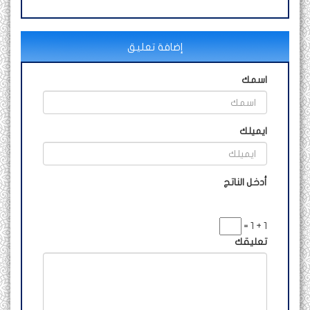
إضافة تعليق
اسمك
ايميلك
أدخل الناتج
1 + 1 =
تعليقك