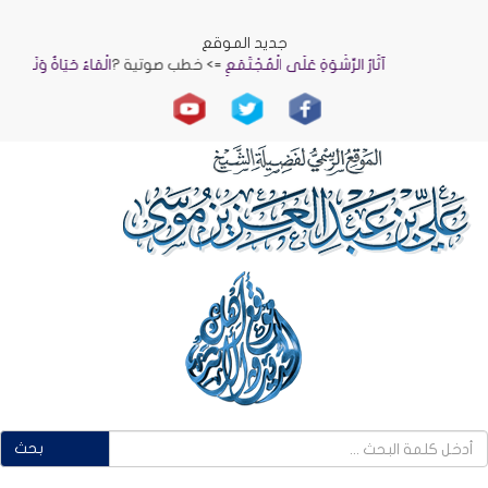
جديد الموقع
آثَارُ الرِّشْوَةِ عَلَى الْمُجْتَمَعِ
=> خطب صوتية ?
الْمَاءُ حَيَاةٌ وَنَمَاءٌ
=> خط
بحث