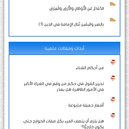
الدِّفَاعُ عَنِ الْأَوْطَانِ وَالْأَرْضِ وَالْعِرْضِ
بالصبر واليقين تُنال الإمامة في الدين (1)
أبحاث ومقالات علمية
من أحكام الشتاء
تحرير القول في حكم من وقع في الشرك الأكبر
في الأمور الظاهرة هل يعذر
أشعار جميلة متنوعة
هل يلزم أن يتصف المرء بكل صفات الخوارج حتى
يكون خارجيًّا؟