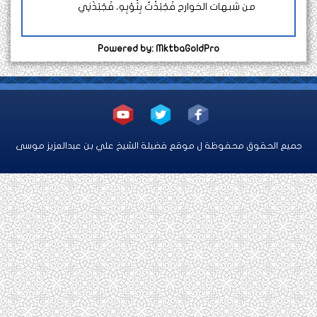
من شبهات الخوارج فَجَبَذْتُ بِثَوْبِهِ، فَجَبَذَنِي
Powered by: MktbaGoldPro
الحقوق محفوظة ل موقع فضيلة الشيخ علي بن عبدالعزيز موسى