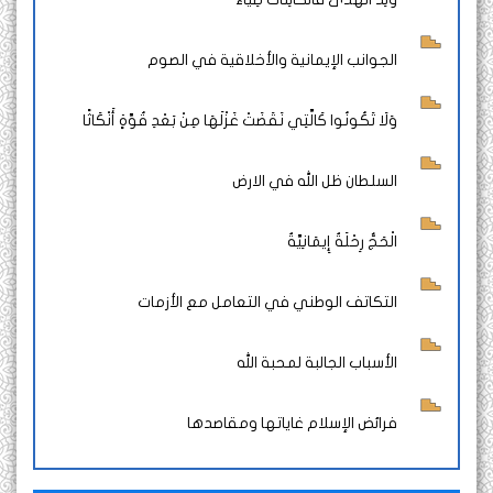
الجوانب الإيمانية والأخلاقية في الصوم
وَلَا تَكُونُوا كَالَّتِي نَقَضَتْ غَزْلَهَا مِنْ بَعْدِ قُوَّةٍ أَنْكَاثًا
السلطان ظل الله في الارض
الْحَجُّ رِحْلَةٌ إِيمَانِيَّةٌ
التكاتف الوطني في التعامل مع الأزمات
الأسباب الجالبة لمحبة الله
فرائض الإسلام غاياتها ومقاصدها