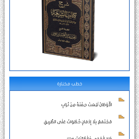
خطب مختارة
الْأَوْطَانُ لَيْسَتْ حِفْنَةً مِنْ تُرَابٍ
مُجْتَمَعٌ بِلَا إِدْمَانٍ خُطُوَاتٌ عَلَى الطَّرِيقِ
وُلِدَ الْهُدَى فَالْكَائِنَاتُ ضِيَاءُ