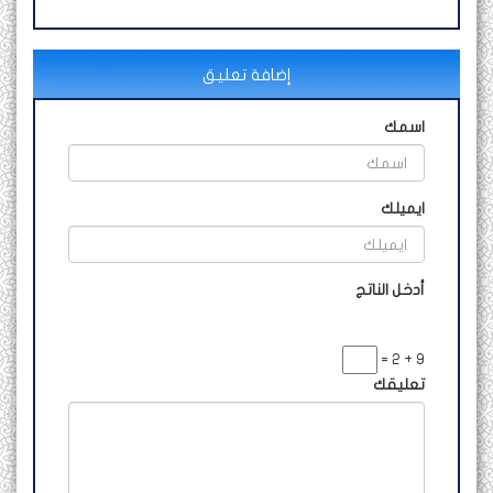
إضافة تعليق
اسمك
ايميلك
أدخل الناتج
9 + 2 =
تعليقك